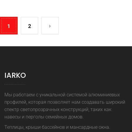
1
2
IARKO
Мы работаем с уникальной системой алюминиевых
профилей, которая позволяет нам создавать широкий
спектр светопрозрачных конструкций, таких как
навесы и перголы семейных домов.
Теплицы, крыши бассейнов и мансардные окна.