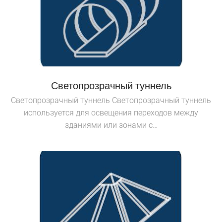
Светопрозрачный туннель
Светопрозрачный туннель Светопрозрачный туннель
используется для освещения переходов между
зданиями или зонами с…