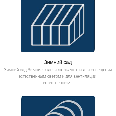
Зимний сад
Зимний сад Зимние сады используются для освещения
естественным светом и для вентиляции
естественным…